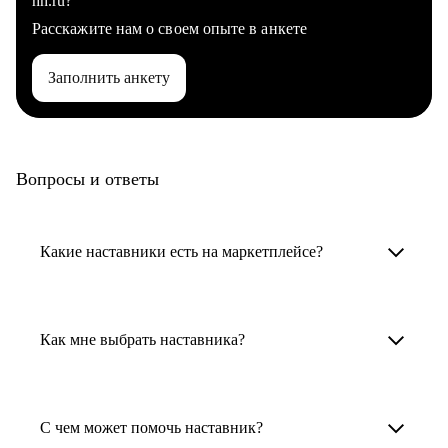
hh.ru?
Расскажите нам о своем опыте в анкете
Заполнить анкету
Вопросы и ответы
Какие наставники есть на маркетплейсе?
Карьерные наставники — это HR-
специалисты, карьерные консультанты,
Как мне выбрать наставника?
психологи, резюмерайтеры и менторы.
Умный поиск поможет в три клика выбрать
Менторы работают в ИТ, дизайне, других
наставника для достижения вашей цели.
С чем может помочь наставник?
узкоспециализированных сферах. Они