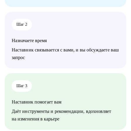
• Backend-разработчикам от Junior до Senior, планирующим
смену места работы
• Разработчикам, желающим углубить фундаментальные
знания в Computer Science
Шаг 2
• Сеньорам, задумывающимся о переходе в тимлидский/
менеджерский трек
• Тимлидам любого уровня: как практикующим, так и
Назначаете время
начинающим (First-time manager)
Наставник связывается с вами, и вы обсуждаете ваш
Обсуждаемы альтернативные слоты в календаре -
запрос
записывайтесь, обсудим!
Шаг 3
Наставник помогает вам
Даёт инструменты и рекомендации, вдохновляет
на изменения в карьере