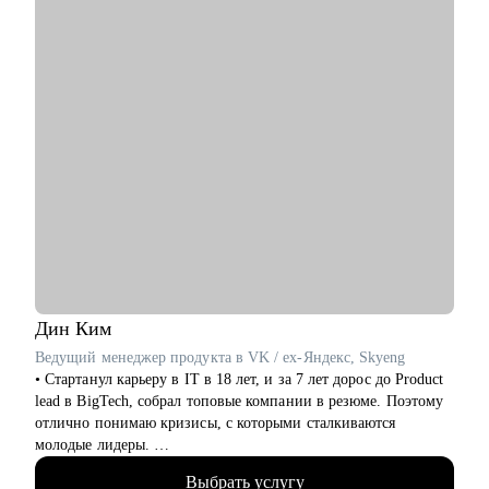
• Начинающим и опытным управленцам
• Тем, кто хочет начать карьеру в IT в любом направлении
• Менеджерам продуктов, разработчикам, тестировщикам,
проектным менеджерам
• Тем, кто хочет сменить направление развития своей карьеры
Дин
Ким
Ведущий менеджер продукта в VK / ex-Яндекс, Skyeng
• Стартанул карьеру в IT в 18 лет, и за 7 лет дорос до Product
lead в BigTech, собрал топовые компании в резюме. Поэтому
отлично понимаю кризисы, с которыми сталкиваются
молодые лидеры.
• Я со-основатель стартапа на этапе Seed, оценка 70млн.
Выбрать услугу
Отвечаю за продуктовую линейку и создание лучшей