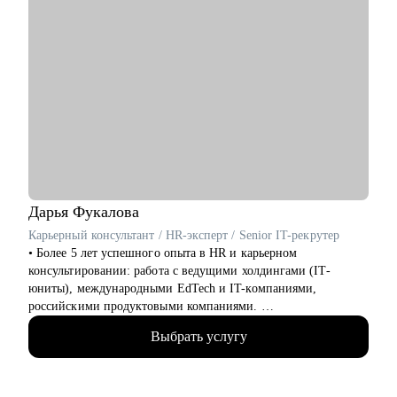
Дарья
Фукалова
Карьерный консультант / HR-эксперт / Senior IT-рекрутер
• Более 5 лет успешного опыта в HR и карьерном
консультировании: работа с ведущими холдингами (IT-
юниты), международными EdTech и IT-компаниями,
российскими продуктовыми компаниями.
• 20 000+ рассмотренных резюме.
Выбрать услугу
• 10 000+ часов собеседований с IT-специалистами и
руководителями (от junior до С-level).
• 500+ соискателей получили офферы благодаря
сотрудничеству со мной.