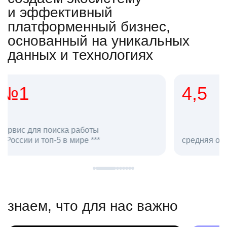
и эффективный
платформенный бизнес,
основанный на уникальных
данных и технологиях
4,5
20
сотруд
средняя оценка hh.ru как работодателя **
в hh.ru
знаем, что для нас важно