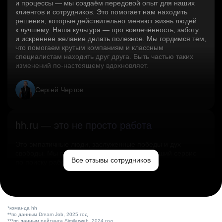
и процессы — мы создаём передовой опыт для наших
клиентов и сотрудников. Это помогает нам находить
решения, которые действительно меняют жизнь людей
к лучшему. Наша культура — про вовлечённость, заботу
и искреннее желание делать полезное. Мы гордимся тем,
что помогаем крутым компаниям и классным
специалистам находить друг друга. Быть частью таких
изменений по‑настоящему вдохновляет.
Сергей Чертов
hh.ru — это не просто работа
Это эмпатичные люди, заслуженные победы и дух
свободы. Мы помогаем миру и создаём лучший сервис
Все отзывы сотрудников
по поиску работы в стране.
Ольга Емельянова
*команда hh
**по данным Dream Job, 2025 год
***по данным рейтинга Similarweb, 2024 год