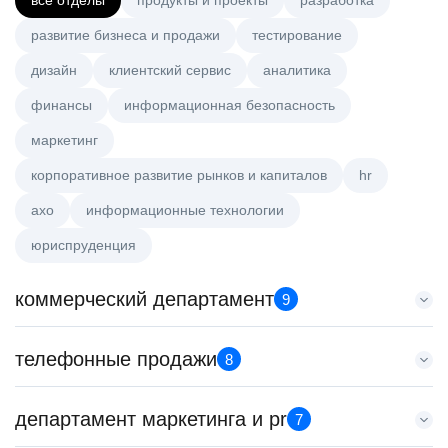
все отделы
продукты и проекты
разработка
развитие бизнеса и продажи
тестирование
дизайн
клиентский сервис
аналитика
финансы
информационная безопасность
маркетинг
корпоративное развитие рынков и капиталов
hr
axo
информационные технологии
юриспруденция
коммерческий департамент
9
Менеджер по работе с ключевыми клиентами (КАМ)
телефонные продажи
8
HeadHunter::Коммерческий департамент
6 авг. 2026
Специалист телемаркетинга
департамент маркетинга и pr
з/п не указана
7
HeadHunter::Телефонные продажи
Москва