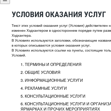
УСЛОВИЯ ОКАЗАНИЯ УСЛУГ
Текст этих условий оказания услуг (Условия) действителен
изменен Хэдхантером в одностороннем порядке путем раз
Хэдхантера.
В Условиях используются заголовки, обозначающие название
в которых описываются условия оказания услуг.
В Условиях используются ссылки на пункты, состоящие тольк
Условий.
1. ТЕРМИНЫ И ОПРЕДЕЛЕНИЯ
2. ОБЩИЕ УСЛОВИЯ
3. ИНФОРМАЦИОННЫЕ УСЛУГИ
1.1. Хэдхантер, или
Хэдхантер, ООО «Хэдх
4. РЕКЛАМНЫЕ УСЛУГИ
HeadHunter, или
г. Москва, внутригор
2.1. Типы и статусы регистрации
5. КОНСУЛЬТАЦИОННЫЕ УСЛУГИ
Исполнитель
Тверской,
2-я
Брестска
Типы регистрации
3.1. Предоставление доступа к базе данн
2.2. Активация услуг
6. КОНСУЛЬТАЦИОННЫЕ УСЛУГИ И ОРГАНИЗ
о трудоустройстве с возможностью просмо
Описание и активация
ЯРМАРКАХ И ПРОЧИХ МЕРОПРИЯТИЯХ
Хэдхантер — администра
2.1.1. Заказчику может быть присвоен один
4.0. Общие условия оказания рекламных ус