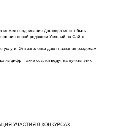
 на момент подписания Договора может быть
мещения новой редакции Условий на Сайте
 услуги. Эти заголовки дают названия разделам,
о из цифр. Такие ссылки ведут на пункты этих
антер», ИНН 7718620740, адрес: 125047,
одская территория Муниципальный округ
я улица, дом 48, помещ. 25
ых резюме с предложениями Соискателей
АЦИЯ УЧАСТИЯ В КОНКУРСАХ,
тра контактной информации Соискателя
тор сайтов: hh.ru, talantix.ru и других
 из Типов регистраций.
луг