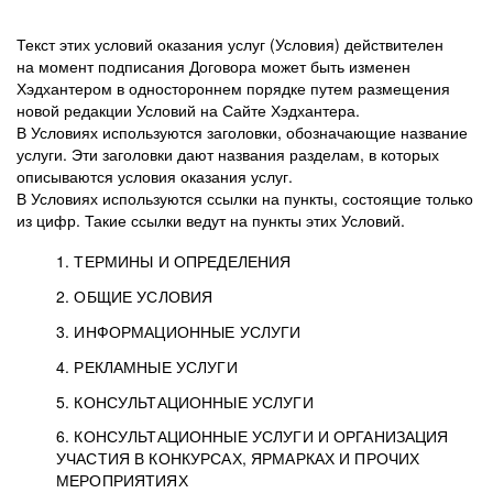
Текст этих условий оказания услуг (Условия) действителен
на момент подписания Договора может быть изменен
Хэдхантером в одностороннем порядке путем размещения
новой редакции Условий на Сайте Хэдхантера.
В Условиях используются заголовки, обозначающие название
услуги. Эти заголовки дают названия разделам, в которых
описываются условия оказания услуг.
В Условиях используются ссылки на пункты, состоящие только
из цифр. Такие ссылки ведут на пункты этих Условий.
1. ТЕРМИНЫ И ОПРЕДЕЛЕНИЯ
2. ОБЩИЕ УСЛОВИЯ
3. ИНФОРМАЦИОННЫЕ УСЛУГИ
1.1. Хэдхантер, или
Хэдхантер, ООО
4. РЕКЛАМНЫЕ УСЛУГИ
HeadHunter, или
«Хэдхантер», ИНН
2.1. Типы и статусы регистрации
5. КОНСУЛЬТАЦИОННЫЕ УСЛУГИ
Исполнитель
7718620740, адрес:
Типы регистрации
3.1. Предоставление доступа к базе данных
2.2. Активация услуг
6. КОНСУЛЬТАЦИОННЫЕ УСЛУГИ И ОРГАНИЗАЦИЯ
125047, г. Москва,
резюме с предложениями Соискателей
Описание и активация
УЧАСТИЯ В КОНКУРСАХ, ЯРМАРКАХ И ПРОЧИХ
2.1.1. Заказчику может быть присвоен один
4.0. Общие условия оказания рекламных услуг
внутригородская
о трудоустройстве с возможностью просмотра
МЕРОПРИЯТИЯХ
из Типов регистраций.
территория
4.0.1. Хэдхантер оказывает Заказчику услугу