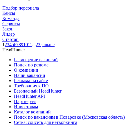
Подбор персонала
Кейсы
Команда
Сервисы
Закон
Лидер
Стартап
1
2
3
4
5
6
7
8
9
10
11
...
23
дальше
HeadHunter
Размещение вакансий
Поиск по резюме
О компании
Наши вакансии
Реклама на сайте
Требования к ПО
Безопасный HeadHunter
HeadHunter API
Партнерам
Инвесторам
Каталог компаний
Поиск по вакансиям в Поваровке (Московская область)
Сетка: соцсеть для нетворкинга