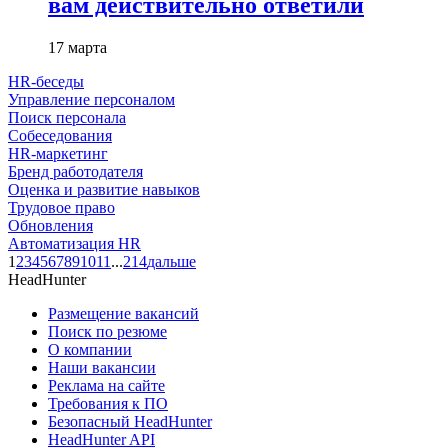
вам действительно ответили
17 марта
HR-беседы
Управление персоналом
Поиск персонала
Собеседования
HR-маркетинг
Бренд работодателя
Оценка и развитие навыков
Трудовое право
Обновления
Автоматизация HR
1
2
3
4
5
6
7
8
9
10
11
...
214
дальше
HeadHunter
Размещение вакансий
Поиск по резюме
О компании
Наши вакансии
Реклама на сайте
Требования к ПО
Безопасный HeadHunter
HeadHunter API