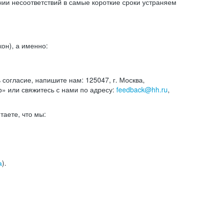
и несоответствий в самые короткие сроки устраняем
он), а именно:
ь согласие, напишите нам: 125047, г. Москва,
р» или свяжитесь с нами по адресу:
feedback@hh.ru
,
итаете, что мы:
а
).