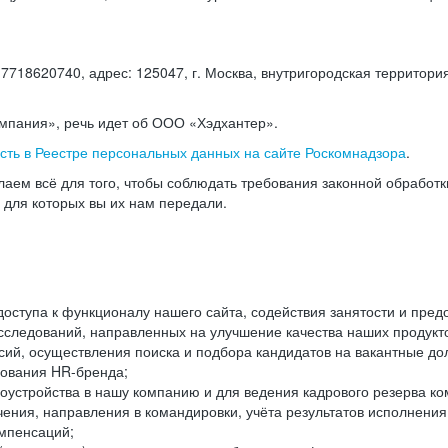
18620740, адрес: 125047, г. Москва, внутригородская территория
омпания», речь идет об ООО «Хэдхантер».
есть в Реестре персональных данных на сайте Роскомнадзора
.
аем всё для того, чтобы соблюдать требования законной обработ
, для которых вы их нам передали.
ступа к функционалу нашего сайта, содействия занятости и пред
следований, направленных на улучшение качества наших продуктов
ий, осуществления поиска и подбора кандидатов на вакантные дол
ования HR-бренда;
оустройства в нашу компанию и для ведения кадрового резерва ко
чения, направления в командировки, учёта результатов исполнени
омпенсаций;