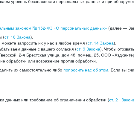
аем уровень безопасности персональных данных и при обнаружени
альным законом №
152-ФЗ
«О персональных данных»
(далее — Зак
м (
ст. 18 Закона
),
можете запросить их у нас в любое время (
ст. 14 Закона
),
абатываем данные с вашего согласия (
ст. 9 Закона
). Чтобы отозват
верской, 2-я Брестская улица, дом 48, помещ. 25, ООО «Хэдханте
ние обработки или возражение против обработки.
далить их самостоятельно либо
попросить нас об этом
. Если вы сч
ки данных или требование об ограничении обработки (
ст. 21 Закон