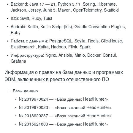
Backend:
Java 17 — 21, Python 3.11, Spring, Hibernate,
Jackson, Jersey, Junit 5, Maven, OpenTelemetry, Skaffold
IOS:
Swift, Ruby, Tuist
Android:
Kotlin, Kotlin Script (kts), Gradle Convention Plugins,
Ruby
Работа с данными:
PostgreSQL, Scylla, Redis, ClickHouse,
Elasticsearch, Kafka, Hadoop, Flink, Spark
Инфраструктура:
Nginx, Ansible, MinIo, Docker, Consul,
Grafana
Информация о правах на базы данных и программах
ЭВМ, включенных в реестр отечественного ПО
Базы данных
№ 2019670024 — «База данных HeadHunter»
№ 2019670023 — «База вакансий HeadHunter»
№ 2018620237 — «База вакансий HeadHunter»
№ 2015621803 — «База данных HeadHunter»