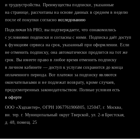
тратите много времени на поиск и вручную поднимаете
и трудоустройства. Преимущества подписки, указанные
резюме
на странице, рассчитаны на основе данных в среднем в неделю
после её покупки согласно
хотите сравнить себя с конкурентами и оценить шансы
исследованию
Подключая hh PRO, вы подтверждаете, что ознакомились
с условиями подписки и согласны с ними. Подписка даёт доступ
к функциям сервиса на срок, указанный при оформлении. Если
не отменить подписку, она автоматически продлится на тот же
срок. Вы имеете право в любое время отменить подписку
в личном кабинете — доступ к услугам сохранится до конца
оплаченного периода. Все платежи за подписку являются
окончательными и не подлежат возврату, кроме случаев,
предусмотренных законодательством. Полные условия есть
в оферте
ООО «Хэдхантер», ОГРН 1067761906805, 125047, г. Москва,
вн. тер. г. Муниципальный округ Тверской, ул. 2-я Брестская,
д. 48, помещ. 25